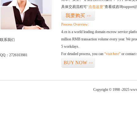
具体交易流程可
“点击这里”
查看或咨询support@
我要购买
>>
Process Overview:
4.cn is a world leading domain escrow service plat
million RMB transaction volume every year. We promi
联系我们
5 workdays.
For detailed process, you can
“visit here”
or contact
QQ：2726103981
BUY NOW
>>
Copyright © 1998 -2025 www