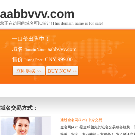
aabbvvv.com
您正在访问的域名可以转让!This domain name is for sale!
一口价出售中！
域名
aabbvvv.com
Domain Name:
售价
CNY 999.00
Listing Price:
立即购买
BUY NOW
>>
>>
域名交易方式：
通过金名网(4.cn) 中介交易
金名网(4.cn)是全球领先的域名交易服务机
简单、安全、专业的第三方服务！ 为了保证交